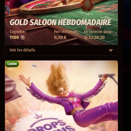
GOLD SALOON HEBDOMADAIRE
Cagnotte :
Pari minimum :
Se termine dans :
1100
0,30 €
1j 13:26:30
Voir les détails
Casino