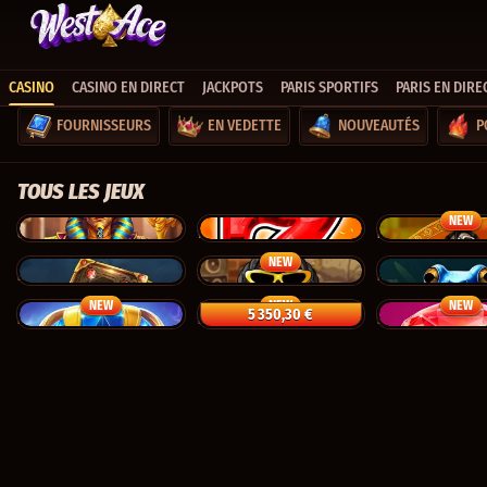
CASINO
CASINO EN DIRECT
JACKPOTS
PARIS SPORTIFS
PARIS EN DIRE
FOURNISSEURS
EN VEDETTE
NOUVEAUTÉS
P
TOUS LES JEUX
NEW
Golden Fate 1000
Wild Hot 40
Pinata Bonk
NEW
Book Of Faith
Cred
Hungry Frog
NEW
NEW
NEW
5 350,30 €
Royal Strike
Double Dragon Gold Hold&Win
Super 7's Boost