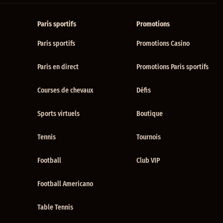
Paris sportifs
Promotions
Paris sportifs
Promotions Casino
Paris en direct
Promotions Paris sportifs
Courses de chevaux
Défis
Sports virtuels
Boutique
Tennis
Tournois
Football
Club VIP
Football Americano
Table Tennis