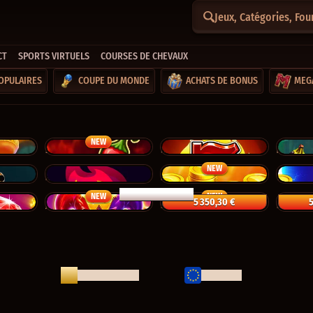
Jeux, Catégories, Fou
CT
SPORTS VIRTUELS
COURSES DE CHEVAUX
OPULAIRES
COUPE DU MONDE
ACHATS DE BONUS
MEG
NEW
5 Chilli Fruits
777 Hell Streak
Mighty Wild:
NEW
Fury Balloon
Hot Fortune Hold and Win
Thunder Win
PLUS DE JEUX
NEW
NEW
5 350,30 €
Joker Power Spin Hold and Win
5 Pyramids of Gold: Hold & Win
Liberty Coin
CENTRE D'AIDE
FRANÇAIS