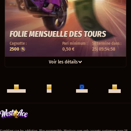
FOLIE MENSUELLE DES TOURS
Cagnotte :
Pari minimum :
Se termine dans :
2500
0,50 €
25j 05:54:58
Voir les détails
LIVE CHAT
CENTRE D'AIDE
APP
FRANÇAIS