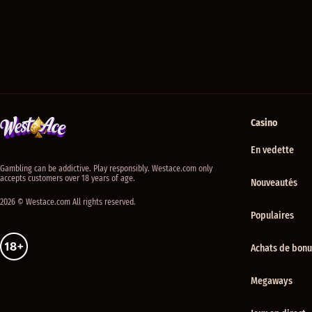
Casino
En vedette
Gambling can be addictive. Play responsibly. Westace.com only
accepts customers over 18 years of age.
Nouveautés
2026 © Westace.com All rights reserved.
Populaires
Achats de bonu
Megaways