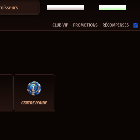
SE CONNECTER
S'INSCRIRE
rnisseurs
CLUB VIP
PROMOTIONS
RÉCOMPENSES
CENTRE D'AIDE