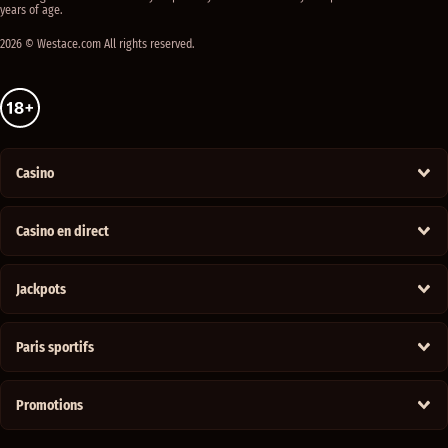
years of age.
2026 © Westace.com All rights reserved.
Casino
Casino en direct
Jackpots
Paris sportifs
Promotions