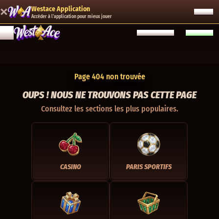
Westace Application
OUVRIR
Accéder à l'application pour mieux jouer
SE CONNECTER
S'INSCRIRE
Page 404 non trouvée
OUPS ! NOUS NE TROUVONS PAS CETTE PAGE
Consultez les sections les plus populaires.
CASINO
PARIS SPORTIFS