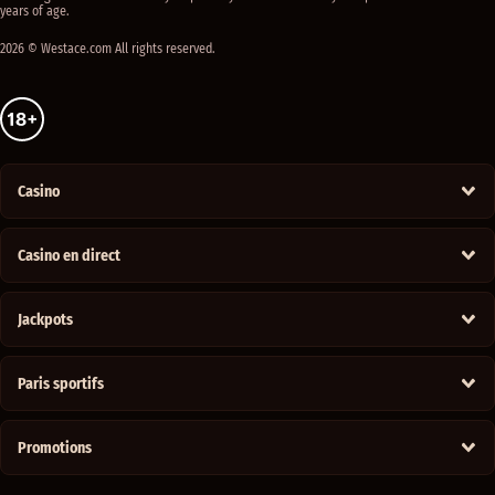
years of age.
2026 © Westace.com All rights reserved.
Casino
Casino en direct
Jackpots
Paris sportifs
Promotions