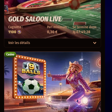
GOLD SALOON LIVE
Cagnotte :
Pari minimum :
Se termine dans:
1100
0,30 €
3j 07:45:28
Voir les détails
Casino