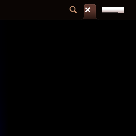
DÉPÔT