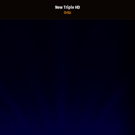
New Triple HD
Ortiz