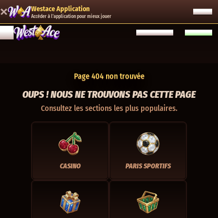
Westace Application
OUVRIR
Accéder à l'application pour mieux jouer
SE CONNECTER
S'INSCRIRE
Page 404 non trouvée
OUPS ! NOUS NE TROUVONS PAS CETTE PAGE
Consultez les sections les plus populaires.
CASINO
PARIS SPORTIFS