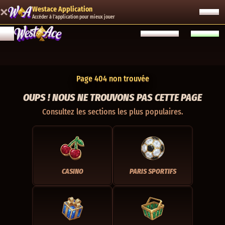
Westace Application
OUVRIR
Accéder à l'application pour mieux jouer
SE CONNECTER
S'INSCRIRE
Page 404 non trouvée
OUPS ! NOUS NE TROUVONS PAS CETTE PAGE
Consultez les sections les plus populaires.
CASINO
PARIS SPORTIFS