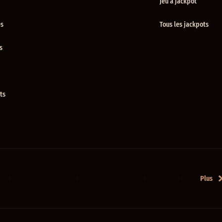
Jeu à jackpot
és
Tous les jackpots
s
ts
Plus