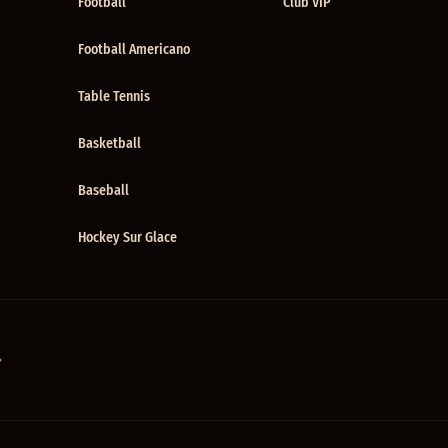
Football
Club VIP
Football Americano
Table Tennis
Basketball
Baseball
Hockey Sur Glace