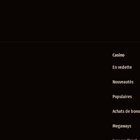
Casino
En vedette
Nouveautés
Populaires
Achats de bonu
Megaways