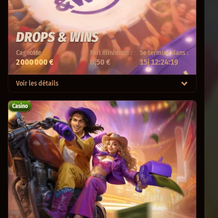
DROPS & WINS
Cagnotte :
Pari minimum :
Se termine dans :
2 000 000 €
0,50 €
15j 12:24:19
Voir les détails
Casino