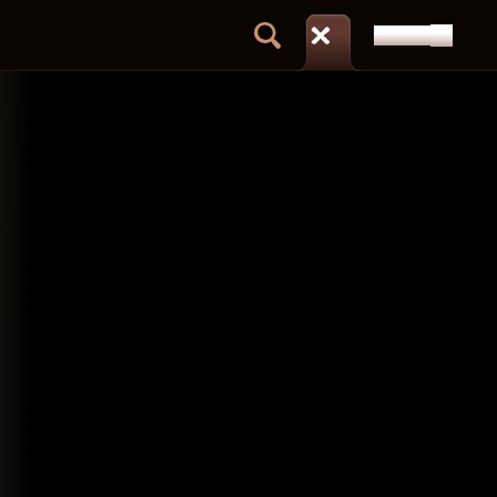
DÉPÔT