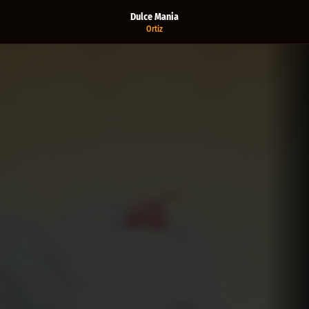
Dulce Mania
Ortiz