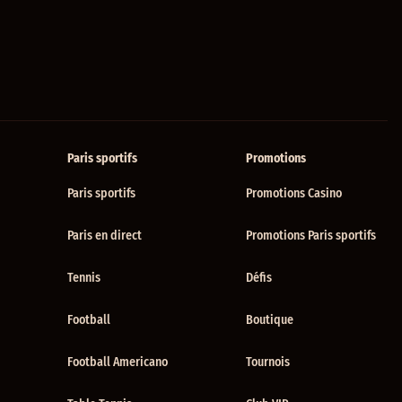
Paris sportifs
Promotions
Paris sportifs
Promotions Casino
Paris en direct
Promotions Paris sportifs
Tennis
Défis
Football
Boutique
Football Americano
Tournois