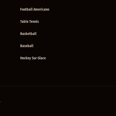
Football Americano
Table Tennis
Basketball
Baseball
Hockey Sur Glace