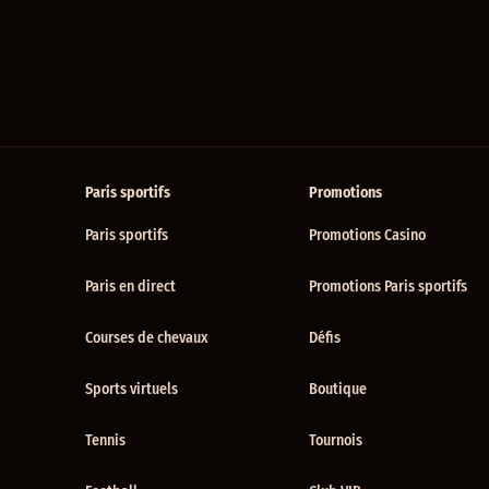
Paris sportifs
Promotions
Paris sportifs
Promotions Casino
Paris en direct
Promotions Paris sportifs
Courses de chevaux
Défis
Sports virtuels
Boutique
Tennis
Tournois