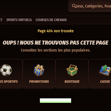
Jeux, Catégories, Fou
CT
SPORTS VIRTUELS
COURSES DE CHEVAUX
Page 404 non trouvée
OUPS ! NOUS NE TROUVONS PAS CETTE PAGE
Consultez les sections les plus populaires.
IS SPORTIFS
PROMOTIONS
BOUTIQUE
CAISSE
PAGE D'ACCUEIL