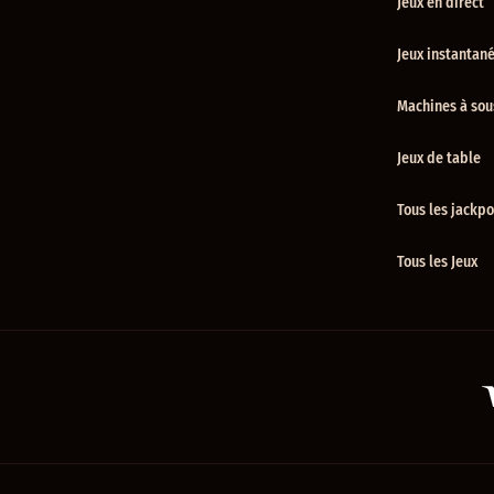
Jeux en direct
Jeux instantan
Machines à sou
Jeux de table
Tous les jackpo
Tous les Jeux