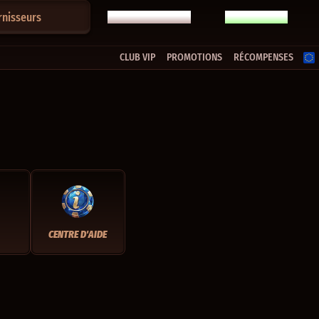
SE CONNECTER
S'INSCRIRE
rnisseurs
CLUB VIP
PROMOTIONS
RÉCOMPENSES
CENTRE D'AIDE