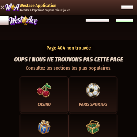
Westace Application
OUVRIR
Accéder à l'application pour mieux jouer
SE CONNECTER
S'INSCRIRE
Page 404 non trouvée
OUPS ! NOUS NE TROUVONS PAS CETTE PAGE
Consultez les sections les plus populaires.
CASINO
PARIS SPORTIFS