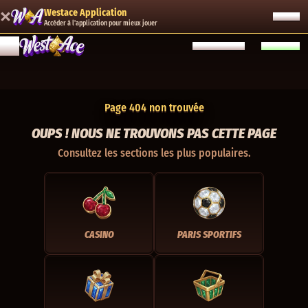
Westace Application
OUVRIR
Accéder à l'application pour mieux jouer
SE CONNECTER
S'INSCRIRE
Page 404 non trouvée
OUPS ! NOUS NE TROUVONS PAS CETTE PAGE
Consultez les sections les plus populaires.
CASINO
PARIS SPORTIFS