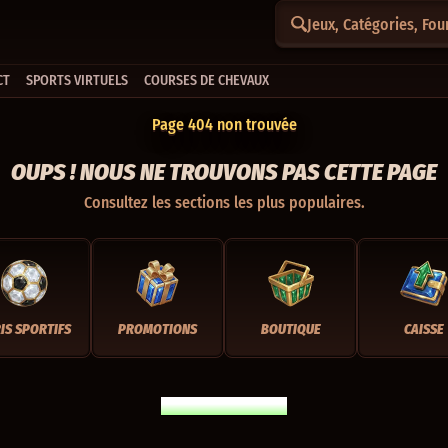
Jeux, Catégories, Fou
CT
SPORTS VIRTUELS
COURSES DE CHEVAUX
Page 404 non trouvée
OUPS ! NOUS NE TROUVONS PAS CETTE PAGE
Consultez les sections les plus populaires.
IS SPORTIFS
PROMOTIONS
BOUTIQUE
CAISSE
PAGE D'ACCUEIL