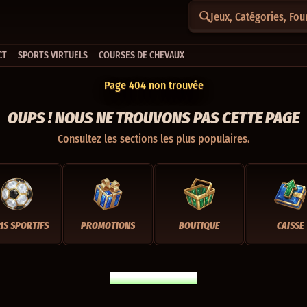
Jeux, Catégories, Fou
CT
SPORTS VIRTUELS
COURSES DE CHEVAUX
Page 404 non trouvée
OUPS ! NOUS NE TROUVONS PAS CETTE PAGE
Consultez les sections les plus populaires.
IS SPORTIFS
PROMOTIONS
BOUTIQUE
CAISSE
PAGE D'ACCUEIL