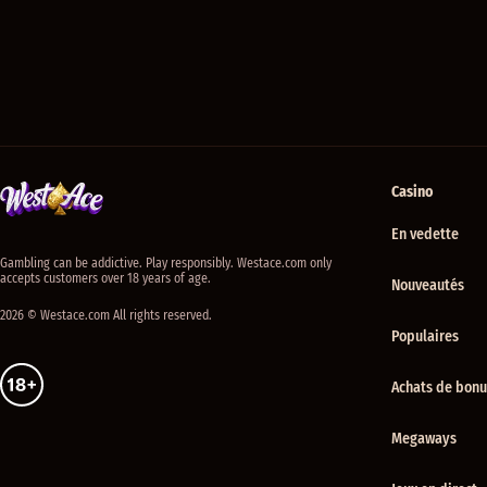
Casino
En vedette
Gambling can be addictive. Play responsibly. Westace.com only
accepts customers over 18 years of age.
Nouveautés
2026 © Westace.com All rights reserved.
Populaires
Achats de bonu
Megaways