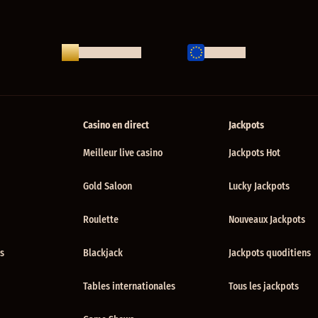
CENTRE D'AIDE
FRANÇAIS
Casino en direct
Jackpots
Meilleur live casino
Jackpots Hot
Gold Saloon
Lucky Jackpots
Roulette
Nouveaux Jackpots
s
Blackjack
Jackpots quoditiens
Tables internationales
Tous les jackpots