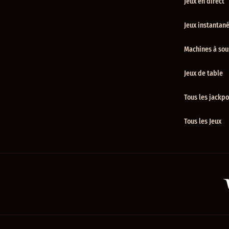
Jeux en direct
Jeux instantan
Machines à sou
Jeux de table
Tous les jackpo
Tous les Jeux