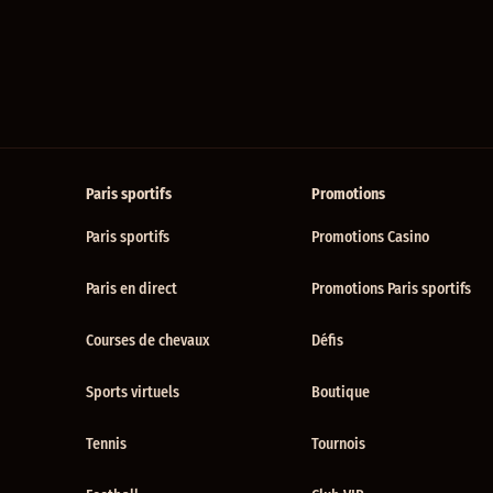
Paris sportifs
Promotions
Paris sportifs
Promotions Casino
Paris en direct
Promotions Paris sportifs
Courses de chevaux
Défis
Sports virtuels
Boutique
Tennis
Tournois