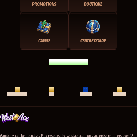
PROMOTIONS
BOUTIQUE
CAISSE
CENTRE D'AIDE
PAGE D'ACCUEIL
LIVE CHAT
CENTRE D'AIDE
APP
FRANÇAIS
Gambling can be addictive. Play responsibly. Westace.com only accepts customers over 18