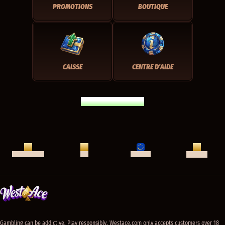
PROMOTIONS
BOUTIQUE
CAISSE
CENTRE D'AIDE
PAGE D'ACCUEIL
LIVE CHAT
CENTRE D'AIDE
APP
FRANÇAIS
Gambling can be addictive. Play responsibly. Westace.com only accepts customers over 18