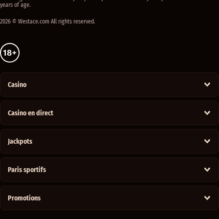
years of age.
2026 © Westace.com All rights reserved.
Casino
Casino en direct
Jackpots
Paris sportifs
Promotions