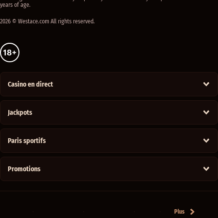
years of age.
2026 © Westace.com All rights reserved.
Casino en direct
Jackpots
Paris sportifs
Promotions
Plus