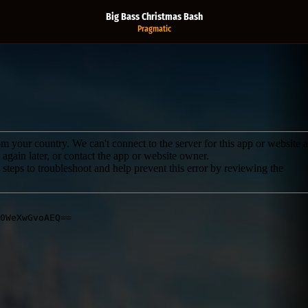
Big Bass Christmas Bash
Pragmatic