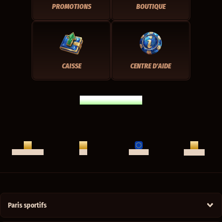
PROMOTIONS
BOUTIQUE
CAISSE
CENTRE D'AIDE
PAGE D'ACCUEIL
LIVE CHAT
CENTRE D'AIDE
APP
FRANÇAIS
Paris sportifs