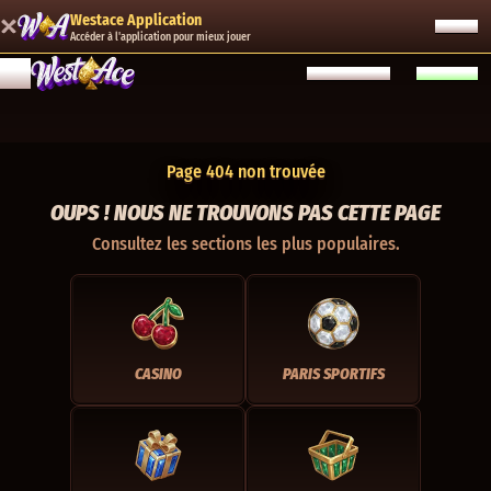
Westace Application
OUVRIR
Accéder à l'application pour mieux jouer
SE CONNECTER
S'INSCRIRE
Page 404 non trouvée
OUPS ! NOUS NE TROUVONS PAS CETTE PAGE
Consultez les sections les plus populaires.
CASINO
PARIS SPORTIFS