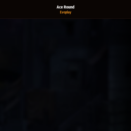
Ace Round
Evoplay