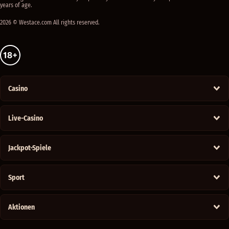
years of age.
2026 © Westace.com All rights reserved.
Casino
Live-Casino
Jackpot-Spiele
Sport
Aktionen