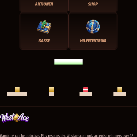
AKTIONEN
SHOP
KASSE
HILFEZENTRUM
STARTSEITE
LIVE CHAT
HILFEZENTRUM
APP
DEUTSCH
Gambling can be addictive. Play responsibly. Westace.com only accepts customers over 18