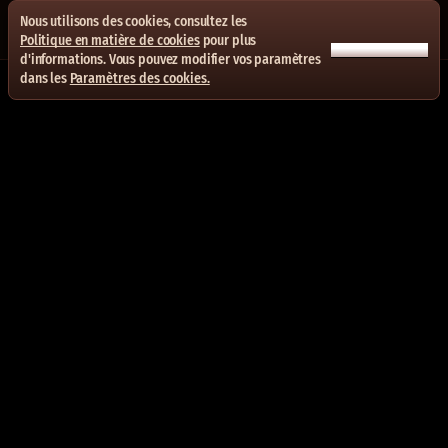
Nous utilisons des cookies, consultez les
Politique en matière de cookies
pour plus
ACCEPTER TOUT
d'informations. Vous pouvez modifier vos paramètres
dans les
Paramètres des cookies.