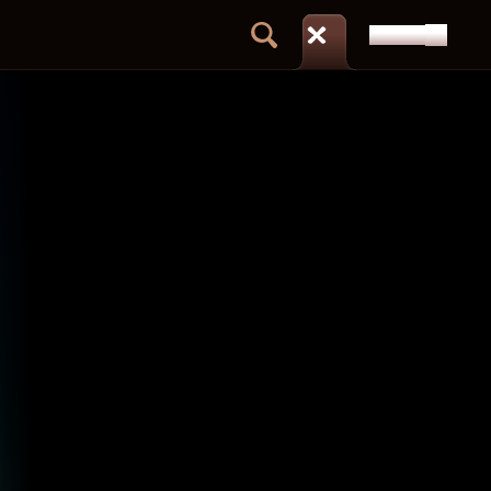
DÉPÔT