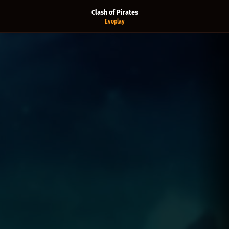
Clash of Pirates
Evoplay