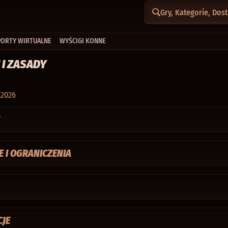
Gry, Kategorie, Dos
PORTY WIRTUALNE
WYŚCIGI KONNE
I ZASADY
.2026
 I OGRANICZENIA
JE