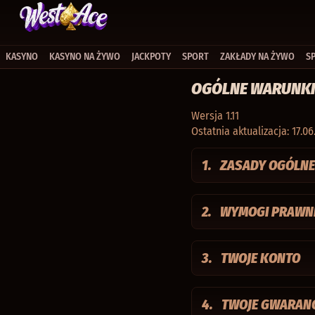
KASYNO
KASYNO NA ŻYWO
JACKPOTY
SPORT
ZAKŁADY NA ŻYWO
S
OGÓLNE WARUNKI 
Wersja 1.11
Ostatnia aktualizacja: 17.06
ZASADY OGÓLNE
WYMOGI PRAWNE
TWOJE KONTO
TWOJE GWARANC