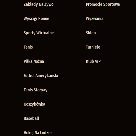
Zakłady Na Żywo
Promocje Sportowe
Wyścigi Konne
Wyzwania
Sporty Wirtualne
Sklep
Tenis
Turnieje
Piłka Nożna
Klub VIP
Futbol Amerykański
Tenis Stołowy
Koszykówka
Baseball
Hokej Na Lodzie