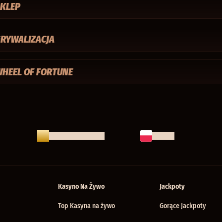
SKLEP
GRYWALIZACJA
WHEEL OF FORTUNE
CENTRUM POMOCY
POLSKI
Kasyno Na Żywo
Jackpoty
Top Kasyna na żywo
Gorące Jackpoty