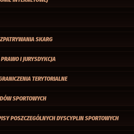
ZPATRYWANIA SKARG
 PRAWO I JURYSDYKCJA
RANICZENIA TERYTORIALNE
ADÓW SPORTOWYCH
EPISY POSZCZEGÓLNYCH DYSCYPLIN SPORTOWYCH