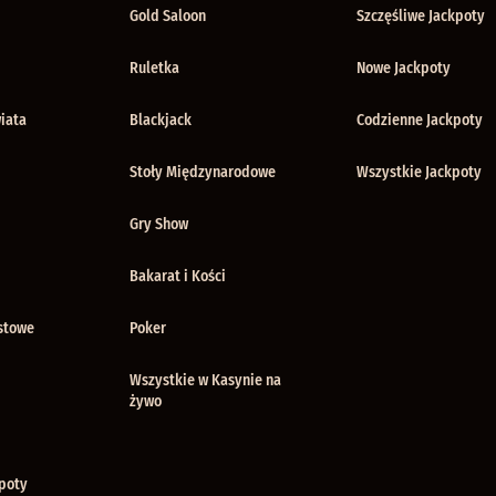
Gold Saloon
Szczęśliwe Jackpoty
Ruletka
Nowe Jackpoty
iata
Blackjack
Codzienne Jackpoty
Stoły Międzynarodowe
Wszystkie Jackpoty
Gry Show
Bakarat i Kości
stowe
Poker
Wszystkie w Kasynie na
żywo
poty