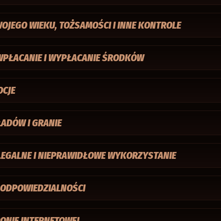
OJEGO WIEKU, TOŻSAMOŚCI I INNE KONTROLE
WPŁACANIE I WYPŁACANIE ŚRODKÓW
OCJE
ŁADÓW I GRANIE
LEGALNE I NIEPRAWIDŁOWE WYKORZYSTANIE
 ODPOWIEDZIALNOŚCI
ONIE INTERNETOWEJ