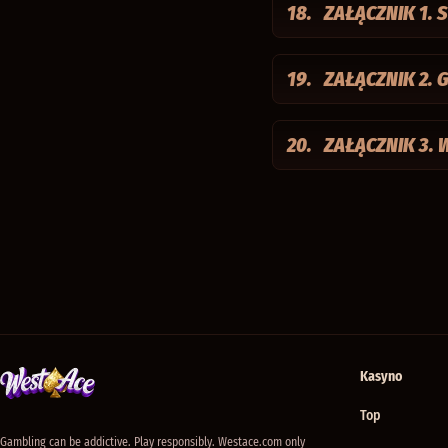
ZAŁĄCZNIK 1. 
ZAŁĄCZNIK 2. 
ZAŁĄCZNIK 3. 
Kasyno
Top
Gambling can be addictive. Play responsibly. Westace.com only