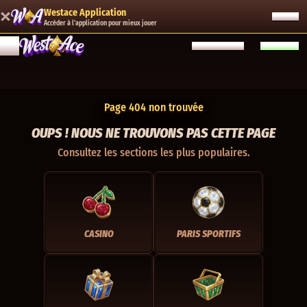
Westace Application
OUVRIR
Accéder à l'application pour mieux jouer
SE CONNECTER
S'INSCRIRE
Page 404 non trouvée
OUPS ! NOUS NE TROUVONS PAS CETTE PAGE
Consultez les sections les plus populaires.
CASINO
PARIS SPORTIFS