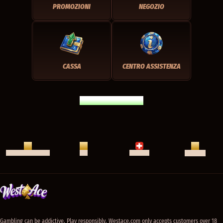
PROMOZIONI
NEGOZIO
CASSA
CENTRO ASSISTENZA
PAGINA INIZIALE
LIVE CHAT
CENTRO ASSISTENZA
APP
ITALIANO
Gambling can be addictive. Play responsibly. Westace.com only accepts customers over 18