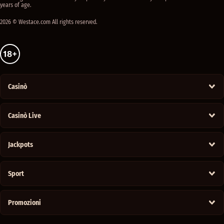
years of age.
2026 © Westace.com All rights reserved.
Casinò
Casinò Live
Jackpots
Sport
Promozioni