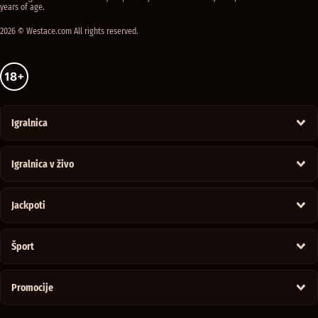
years of age.
2026 © Westace.com All rights reserved.
Igralnica
Igralnica v živo
Jackpoti
Šport
Promocije