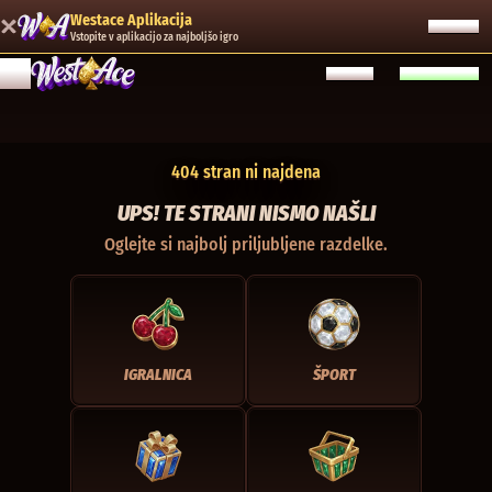
Westace Aplikacija
ODPRITE
Vstopite v aplikacijo za najboljšo igro
PRIJAVA
REGISTRACIJA
404 stran ni najdena
UPS! TE STRANI NISMO NAŠLI
Oglejte si najbolj priljubljene razdelke.
IGRALNICA
ŠPORT