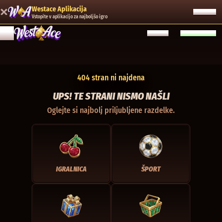
Westace Aplikacija
ODPRITE
Vstopite v aplikacijo za najboljšo igro
PRIJAVA
REGISTRACIJA
404 stran ni najdena
UPS! TE STRANI NISMO NAŠLI
Oglejte si najbolj priljubljene razdelke.
IGRALNICA
ŠPORT