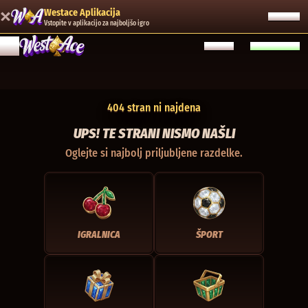
Westace Aplikacija
ODPRITE
Vstopite v aplikacijo za najboljšo igro
PRIJAVA
REGISTRACIJA
404 stran ni najdena
UPS! TE STRANI NISMO NAŠLI
Oglejte si najbolj priljubljene razdelke.
IGRALNICA
ŠPORT