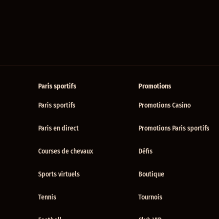
Paris sportifs
Promotions
Paris sportifs
Promotions Casino
Paris en direct
Promotions Paris sportifs
Courses de chevaux
Défis
Sports virtuels
Boutique
Tennis
Tournois