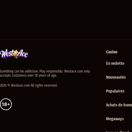
Casino
En vedette
Gambling can be addictive. Play responsibly. Westace.com only
accepts customers over 18 years of age.
Nouveautés
2026 © Westace.com All rights reserved.
Populaires
Achats de bonu
Megaways