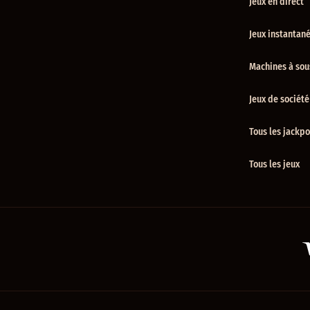
Jeux en direct
Jeux instantan
Machines à sou
Jeux de société
Tous les jackpo
Tous les jeux