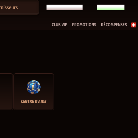
SE CONNECTER
S'INSCRIRE
rnisseurs
CLUB VIP
PROMOTIONS
RÉCOMPENSES
CENTRE D'AIDE