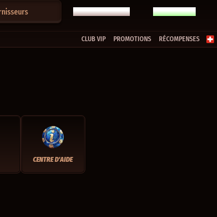
SE CONNECTER
S'INSCRIRE
rnisseurs
CLUB VIP
PROMOTIONS
RÉCOMPENSES
CENTRE D'AIDE