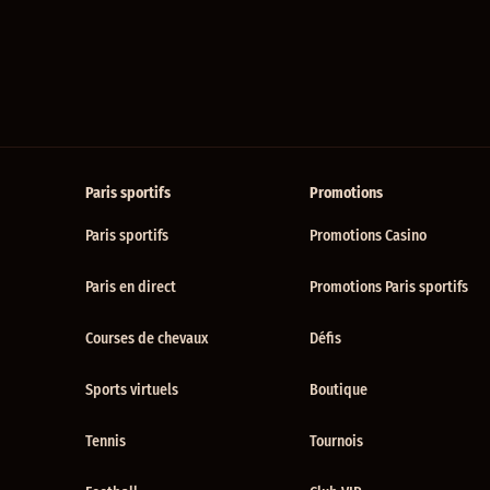
Paris sportifs
Promotions
Paris sportifs
Promotions Casino
Paris en direct
Promotions Paris sportifs
Courses de chevaux
Défis
Sports virtuels
Boutique
Tennis
Tournois