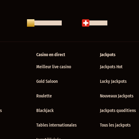
CENTRE D'AIDE
FRANÇAIS
Casino en direct
Jackpots
Meilleur live casino
Jackpots Hot
Gold Saloon
Lucky Jackpots
Roulette
Nouveaux Jackpots
s
Blackjack
Jackpots quoditiens
Tables internationales
Tous les jackpots