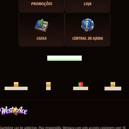
PROMOÇÕES
LOJA
CAIXA
CENTRAL DE AJUDA
PAGINA INICIAL
CHAT AO VIVO
CENTRAL DE AJUDA
APP
PORTUGUÊS
Gambling can be addictive. Play responsibly. Westace.com only accepts customers over 18