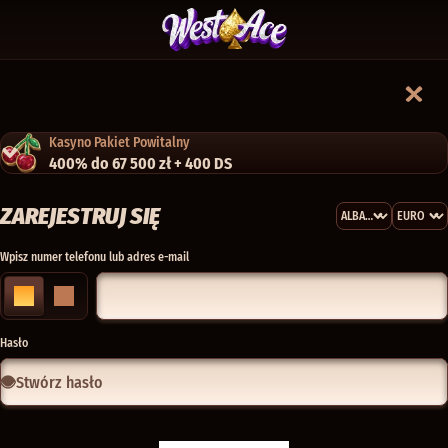
Kasyno Pakiet Powitalny
400% do 67 500 zł + 400 DS
ZAREJESTRUJ SIĘ
Wpisz numer telefonu lub adres e-mail
Hasło