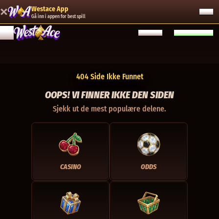
Westace App
ÅPEN
Gå inn i appen for best spill
LOGG INN
REGISTRER DEG
404 Side Ikke Funnet
OOPS! VI FINNER IKKE DEN SIDEN
Sjekk ut de mest populære delene.
CASINO
ODDS