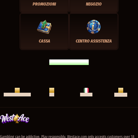
PROMOZIONI
NEGOZIO
CASSA
CENTRO ASSISTENZA
PAGINA INIZIALE
LIVE CHAT
CENTRO ASSISTENZA
APP
ITALIANO
Gambling can be addictive. Play responsibly. Westace.com only accepts customers over 18