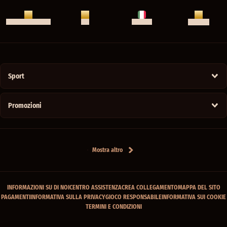
LIVE CHAT
CENTRO ASSISTENZA
APP
ITALIANO
Sport
Promozioni
Mostra altro
INFORMAZIONI SU DI NOI
CENTRO ASSISTENZA
CREA COLLEGAMENTO
MAPPA DEL SITO
PAGAMENTI
INFORMATIVA SULLA PRIVACY
GIOCO RESPONSABILE
INFORMATIVA SUI COOKIE
TERMINI E CONDIZIONI