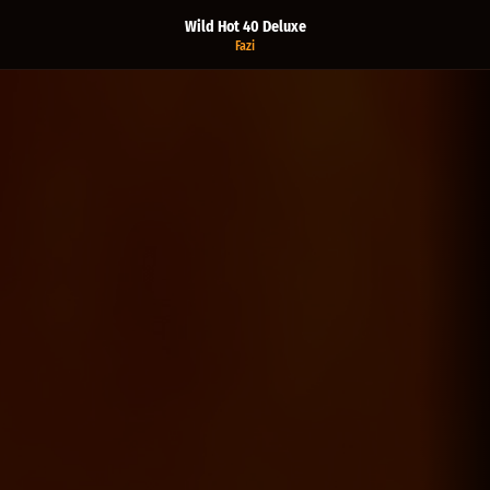
Wild Hot 40 Deluxe
Fazi