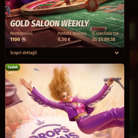
GOLD SALOON WEEKLY
Montepremi:
Puntata minima:
Si conclude tra:
1100
0,30 €
2G 15:00:38
Scopri dettagli
Casinò