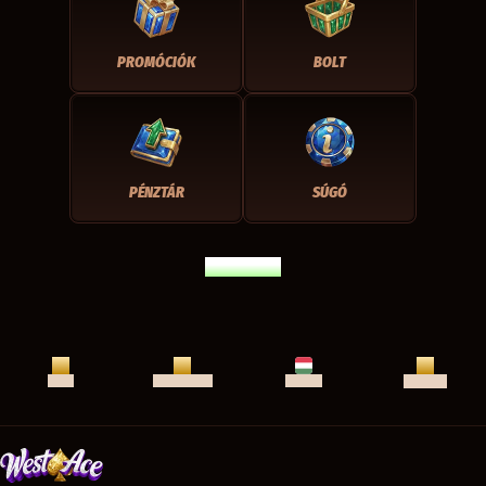
PROMÓCIÓK
BOLT
PÉNZTÁR
SÚGÓ
FŐOLDAL
ÉLŐ CHAT
SÚGÓ
ALKALMAZÁS
MAGYAR