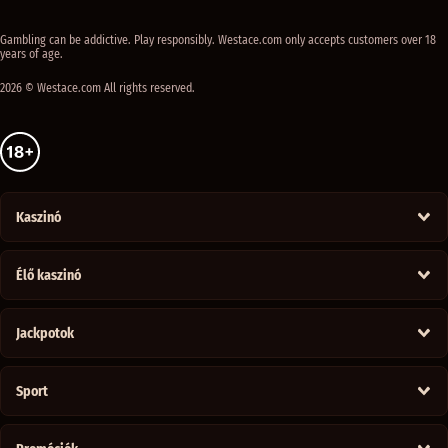
Gambling can be addictive. Play responsibly. Westace.com only accepts customers over 18
years of age.
2026 © Westace.com All rights reserved.
Kaszinó
Élő kaszinó
Jackpotok
Sport