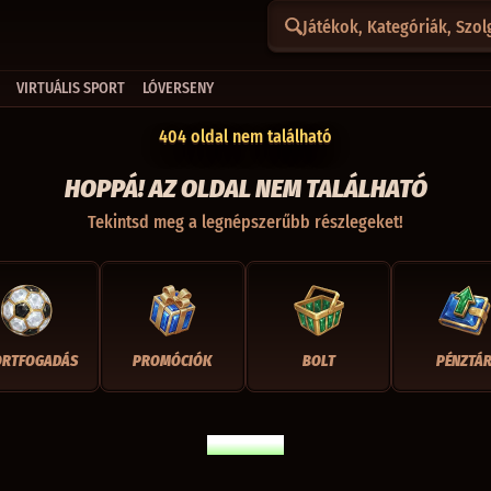
Játékok, Kategóriák, Szol
VIRTUÁLIS SPORT
LÓVERSENY
404 oldal nem található
HOPPÁ! AZ OLDAL NEM TALÁLHATÓ
Tekintsd meg a legnépszerűbb részlegeket!
ORTFOGADÁS
PROMÓCIÓK
BOLT
PÉNZTÁ
FŐOLDAL