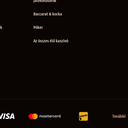
Játékműsorok
Baccarat & kocka
ok
Póker
Az összes élő kaszinó
További