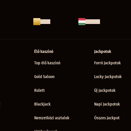
SÚGÓ
MAGYAR
Élő kaszinó
Jackpotok
Top élő kaszinó
Forró Jackpotok
Gold Saloon
Lucky Jackpotok
Rulett
Új Jackpotok
g
Blackjack
Napi Jackpotok
Nemzetközi asztalok
Összes Jackpot