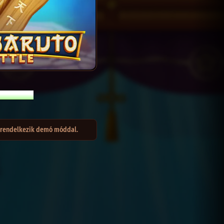
DI JÁTÉK
m rendelkezik demó móddal.