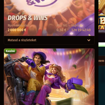
DROPS & WINS
Nyereményalap:
Min. tét:
Véget ér:
2 000 000 €
0,50 €
12n 19:42:49
Mutasd a részleteket
VALÓ
Kaszinó
Sajnos ez a játék ne