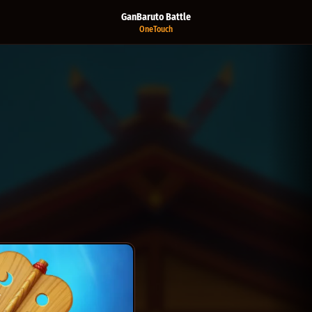
GanBaruto Battle
OneTouch