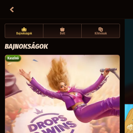
Bajnokságok
Bolt
Kihívások
BAJNOKSÁGOK
Kaszinó