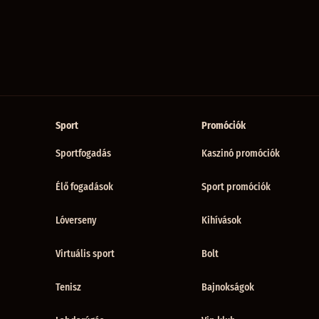
Sport
Promóciók
Sportfogadás
Kaszinó promóciók
Élő fogadások
Sport promóciók
Lóverseny
Kihívások
Virtuális sport
Bolt
Tenisz
Bajnokságok