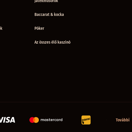
Játékműsorok
Baccarat & kocka
ok
Póker
Az összes élő kaszinó
További