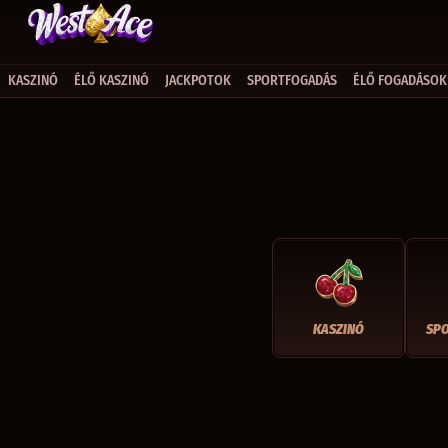
KASZINÓ
ÉLŐ KASZINÓ
JACKPOTOK
SPORTFOGADÁS
ÉLŐ FOGADÁSOK
KASZINÓ
SP