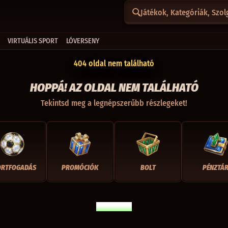
Játékok, Kategóriák, Szol
VIRTUÁLIS SPORT
LÓVERSENY
404 oldal nem található
HOPPÁ! AZ OLDAL NEM TALÁLHATÓ
Tekintsd meg a legnépszerűbb részlegeket!
ORTFOGADÁS
PROMÓCIÓK
BOLT
PÉNZTÁ
FŐOLDAL