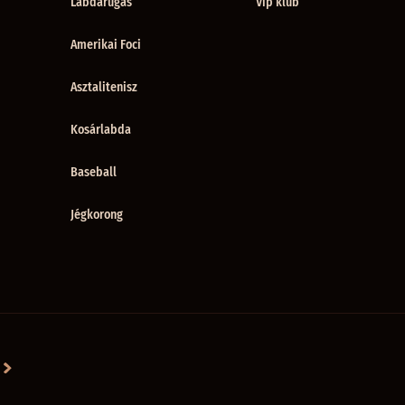
Labdarúgás
Vip klub
Amerikai Foci
Asztalitenisz
Kosárlabda
Baseball
Jégkorong