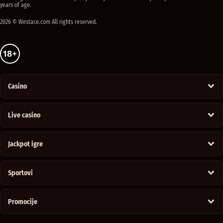
years of age.
2026 © Westace.com All rights reserved.
Casino
Live casino
Jackpot igre
Sportovi
Promocije