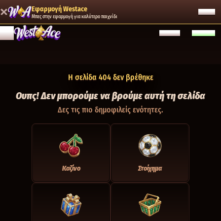
Εφαρμογή Westace
Άνοιξε
Μπες στην εφαρμογή για καλύτερο παιχνίδι
Σύνδεση
Εγγραφή
Η σελίδα 404 δεν βρέθηκε
Ουπς! Δεν μπορούμε να βρούμε αυτή τη σελίδα
Δες τις πιο δημοφιλείς ενότητες.
Καζίνο
Στοίχημα