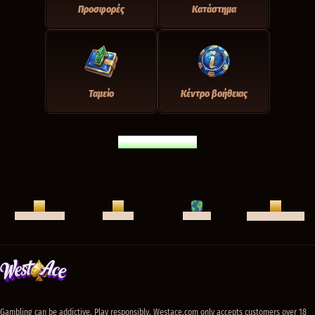
Προσφορές
Κατάστημα
Ταμείο
Κέντρο βοήθειας
Αρχική σελίδα
Ζωντανή Συνομιλία
Κέντρο βοήθειας
Εφαρμογή
Ελληνικά
Gambling can be addictive. Play responsibly. Westace.com only accepts customers over 18